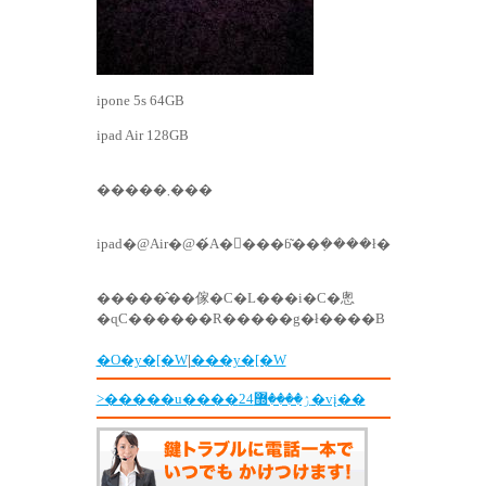
ipone 5s 64GB
ipad Air 128GB
�����܂���
ipad�@Air�@�́A�񃖌���ɓ͂��݂����ł�
�����̂��傢�C�L���i�C�悤
�ɋC������R�����g�ł����B
�O�y�[�W
|
���y�[�W
>�����u����ۯ����޽24�vį��