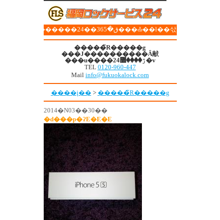
��������ق�365��24���Ԃ��ł��삯���܂�!
�����̃R�����g
���J����������Ȃ献
���u����ۯ����޽24�v
TEL
0120-960-447
Mail
info@fukuokalock.com
����į��
>
�����̃R�����g
2014�N03��30��
�d���p�ɁE�E�E